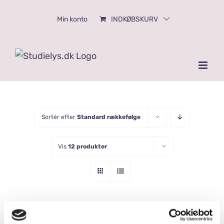
Skip
Min konto
INDKØBSKURV
to
content
Sortér efter
Standard rækkefølge
Vis
12 produkter