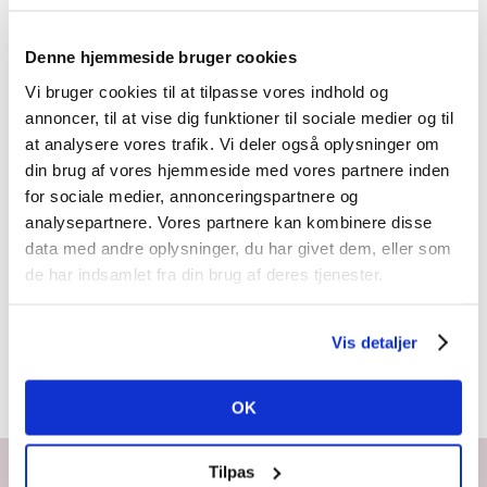
VÆLG
Denne hjemmeside bruger cookies
MULIGHEDER
/
Vi bruger cookies til at tilpasse vores indhold og
DETALJER
annoncer, til at vise dig funktioner til sociale medier og til
at analysere vores trafik. Vi deler også oplysninger om
din brug af vores hjemmeside med vores partnere inden
for sociale medier, annonceringspartnere og
LED Ring
analysepartnere. Vores partnere kan kombinere disse
data med andre oplysninger, du har givet dem, eller som
light
de har indsamlet fra din brug af deres tjenester.
349,00
kr.
–
Prisinterval:
449,00
kr.
Vis detaljer
349,00 kr.
til
OK
449,00 kr.
Tilpas