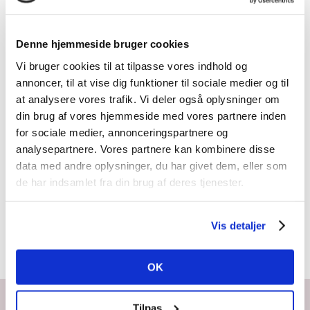
VÆLG
Denne hjemmeside bruger cookies
MULIGHEDER
/
DETALJER
Vi bruger cookies til at tilpasse vores indhold og
annoncer, til at vise dig funktioner til sociale medier og til
at analysere vores trafik. Vi deler også oplysninger om
din brug af vores hjemmeside med vores partnere inden
for sociale medier, annonceringspartnere og
LED Ring
analysepartnere. Vores partnere kan kombinere disse
light
data med andre oplysninger, du har givet dem, eller som
de har indsamlet fra din brug af deres tjenester.
349,00
kr.
–
Prisinterval:
449,00
kr.
Vis detaljer
349,00 kr.
til
OK
449,00 kr.
Tilpas