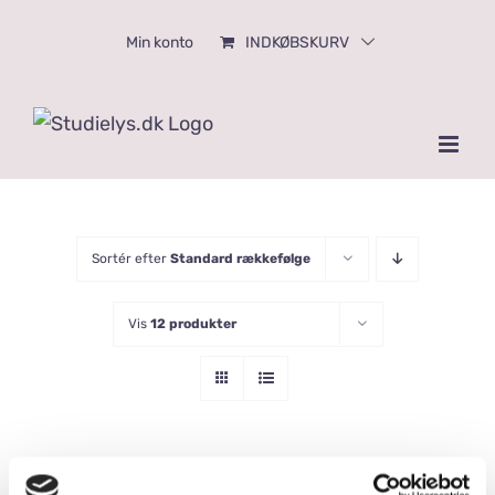
Skip
Min konto
INDKØBSKURV
to
content
Sortér efter
Standard rækkefølge
Vis
12 produkter