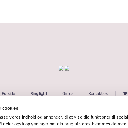
349,00 kr.
til
449,00 kr.
Forside
Ring light
Om os
Kontakt os
 cookies
passe vores indhold og annoncer, til at vise dig funktioner til socia
© Ophavsret 2020 | Studielys.dk | Alle rettigheder forbeholdes
 Vi deler også oplysninger om din brug af vores hjemmeside med