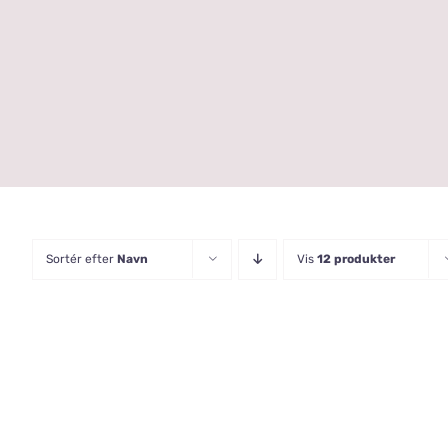
Skip
to
content
Sortér efter
Navn
Vis
12 produkter
VÆLG
MULIG
/
QUICK
VIEW