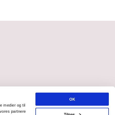
OK
le medier og til
 vores partnere
Tilpas