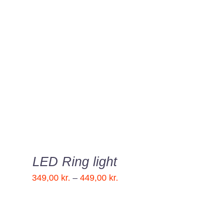
VÆLG MULIGHEDER
/
QUICK VIEW
LED Ring light
Prisinterval:
349,00
kr.
–
449,00
kr.
349,00 kr.
til