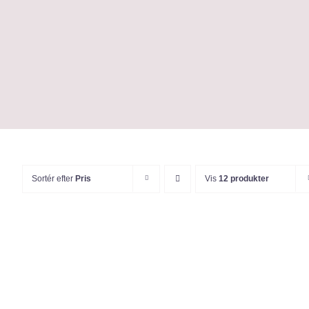
Skip
to
content
Sortér efter
Pris
Vis
12 produkter