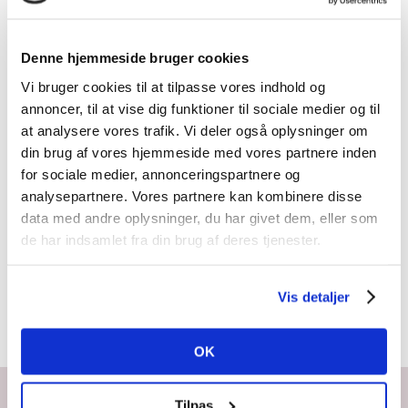
VÆLG
Denne hjemmeside bruger cookies
MULIGHEDER
/
DETALJER
Vi bruger cookies til at tilpasse vores indhold og
annoncer, til at vise dig funktioner til sociale medier og til
at analysere vores trafik. Vi deler også oplysninger om
din brug af vores hjemmeside med vores partnere inden
for sociale medier, annonceringspartnere og
LED Ring
analysepartnere. Vores partnere kan kombinere disse
light
data med andre oplysninger, du har givet dem, eller som
de har indsamlet fra din brug af deres tjenester.
349,00
kr.
–
Prisinterval:
449,00
kr.
Vis detaljer
349,00 kr.
til
OK
449,00 kr.
Tilpas