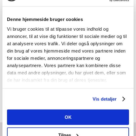
VÆLG
Denne hjemmeside bruger cookies
MULIGHEDER
/
DETALJER
Vi bruger cookies til at tilpasse vores indhold og
annoncer, til at vise dig funktioner til sociale medier og til
at analysere vores trafik. Vi deler også oplysninger om
din brug af vores hjemmeside med vores partnere inden
for sociale medier, annonceringspartnere og
LED Ring
analysepartnere. Vores partnere kan kombinere disse
light
data med andre oplysninger, du har givet dem, eller som
de har indsamlet fra din brug af deres tjenester.
349,00
kr.
–
Prisinterval:
449,00
kr.
Vis detaljer
349,00 kr.
til
OK
449,00 kr.
Tilpas