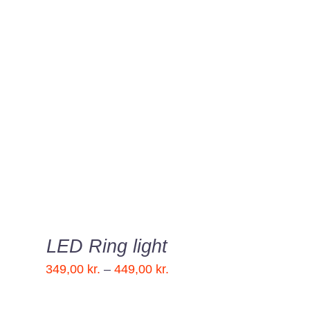
VÆLG MULIGHEDER
/
QUICK VIEW
LED Ring light
Prisinterval:
349,00
kr.
–
449,00
kr.
349,00 kr.
til