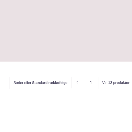
Skip
to
content
Sortér efter
Standard rækkefølge
Vis
12 produkter