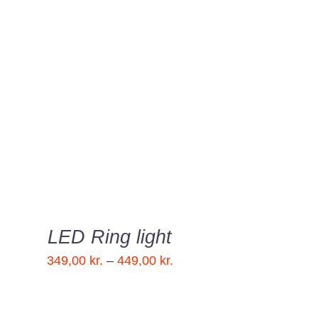
VÆLG MULIGHEDER
/
QUICK VIEW
LED Ring light
Prisinterval:
349,00
kr.
–
449,00
kr.
349,00 kr.
til