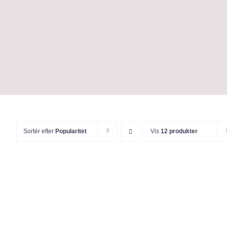
Skip
to
content
Sortér efter
Popularitet
Vis
12 produkter